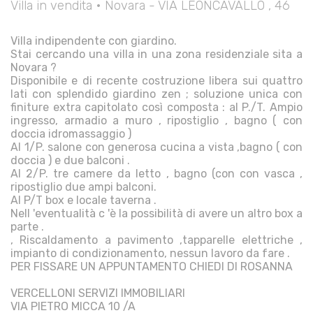
Villa in vendita • Novara - VIA LEONCAVALLO , 46
Villa indipendente con giardino.
Stai cercando una villa in una zona residenziale sita a
Novara ?
Disponibile e di recente costruzione libera sui quattro
lati con splendido giardino zen ; soluzione unica con
finiture extra capitolato così composta : al P./T. Ampio
ingresso, armadio a muro , ripostiglio , bagno ( con
doccia idromassaggio )
Al 1/P. salone con generosa cucina a vista ,bagno ( con
doccia ) e due balconi .
Al 2/P. tre camere da letto , bagno (con con vasca ,
ripostiglio due ampi balconi.
Al P/T box e locale taverna .
Nell 'eventualità c 'è la possibilità di avere un altro box a
parte .
, Riscaldamento a pavimento ,tapparelle elettriche ,
impianto di condizionamento, nessun lavoro da fare .
PER FISSARE UN APPUNTAMENTO CHIEDI DI ROSANNA
VERCELLONI SERVIZI IMMOBILIARI
VIA PIETRO MICCA 10 /A