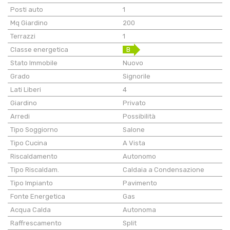
Posti auto
1
Mq Giardino
200
Terrazzi
1
Classe energetica
B
Stato Immobile
Nuovo
Grado
Signorile
Lati Liberi
4
Giardino
Privato
Arredi
Possibilità
Tipo Soggiorno
Salone
Tipo Cucina
A Vista
Riscaldamento
Autonomo
Tipo Riscaldam.
Caldaia a Condensazione
Tipo Impianto
Pavimento
Fonte Energetica
Gas
Acqua Calda
Autonoma
Raffrescamento
Split