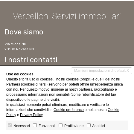
Vercelloni Servizi immobiliari
Dove siamo
Via Micca, 10
28100 Novara NO
I nostri contatti
Mantieni impostazioni di default X
Tel. 0321 623391
Uso dei cookies
Cell. 347 6304129
Questo sito fa uso di cookies. I nostri cookies (propri) e quelli dei nostri
Cell. 338 2757586
Partners (cookies di terzi) servono per poterti offrire un'esperienza unica
ms@immobilver.it
con noi. Per questo motivo, insieme ai nostri partners, raccogliamo e
www.vercelloniservizimmobiliari.it
processiamo informazioni non sensibili (come l'identificatore del tuo
dispositivo o le pagine che visiti).
Social Networks
In qualsiasi momento potrai eliminare, modificare o verificare le
informazioni che condividi in
Cookie preference
o nella nostra
Cookie
Policy
e
Privacy Policy
.
Necessari
Funzionali
Profilazione
Analitici