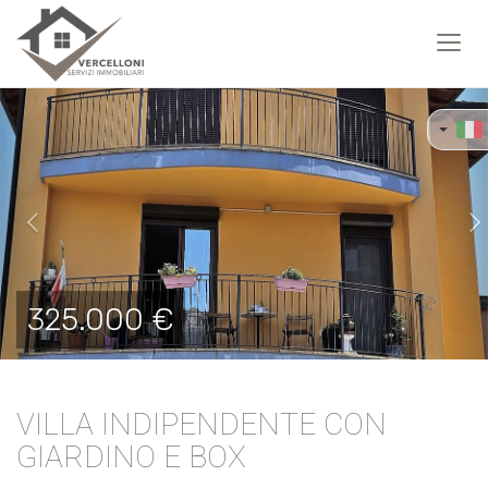
Toggl
navig
Previous
Ne
325.000 €
VILLA INDIPENDENTE CON
GIARDINO E BOX