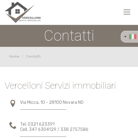
Toggl
navig
Contatti
Home
Contatti
Vercelloni Servizi immobiliari
Via Micca, 10 - 28100 Novara NO
Tel. 0321 623391
Cell. 347 6304129 / 338 2757586