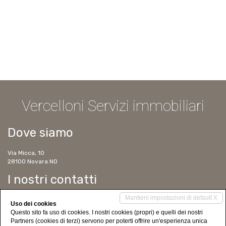
Vercelloni Servizi immobiliari
Dove siamo
Via Micca, 10
28100 Novara NO
I nostri contatti
Mantieni impostazioni di default X
Tel. 0321 623391
Uso dei cookies
Cell. 347 6304129
Questo sito fa uso di cookies. I nostri cookies (propri) e quelli dei nostri
Cell. 338 2757586
Partners (cookies di terzi) servono per poterti offrire un'esperienza unica
ms@immobilver.it