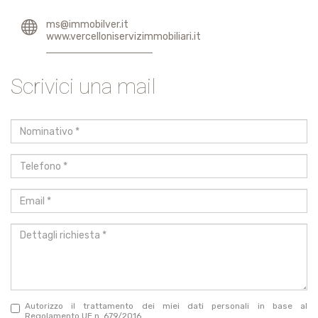
ms@immobilver.it
www.vercelloniservizimmobiliari.it
Scrivici una mail
Nominativo
*
Telefono
*
Email
*
Dettagli
richiesta
*
Autorizzo il trattamento dei miei dati personali in base al
Regolamento UE n. 679/2016