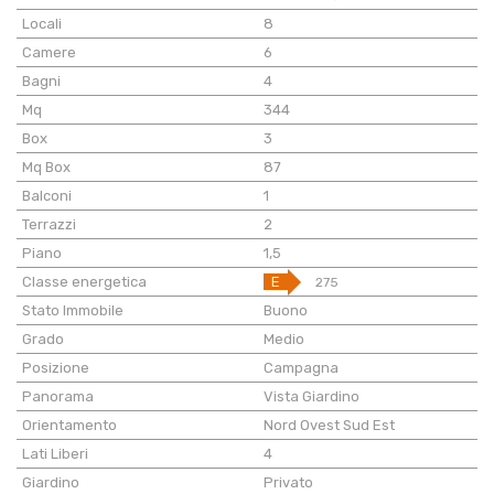
Locali
8
Camere
6
Bagni
4
Mq
344
Box
3
Mq Box
87
Balconi
1
Terrazzi
2
Piano
1,5
Classe energetica
E
275
Stato Immobile
Buono
Grado
Medio
Posizione
Campagna
Panorama
Vista Giardino
Orientamento
Nord Ovest Sud Est
Lati Liberi
4
Giardino
Privato