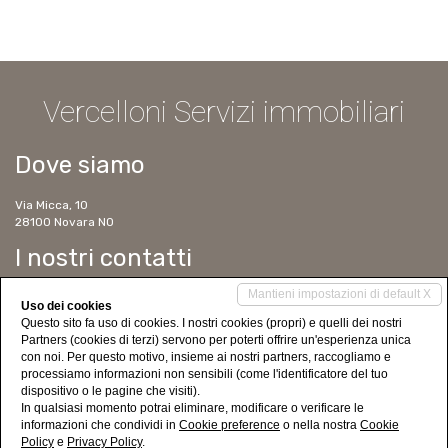
Vercelloni Servizi immobiliari
Dove siamo
Via Micca, 10
28100 Novara NO
I nostri contatti
Mantieni impostazioni di default X
Tel. 0321 623391
Uso dei cookies
Cell. 347 6304129
Questo sito fa uso di cookies. I nostri cookies (propri) e quelli dei nostri
Cell. 338 2757586
Partners (cookies di terzi) servono per poterti offrire un'esperienza unica
ms@immobilver.it
con noi. Per questo motivo, insieme ai nostri partners, raccogliamo e
www.vercelloniservizimmobiliari.it
processiamo informazioni non sensibili (come l'identificatore del tuo
dispositivo o le pagine che visiti).
Social Networks
In qualsiasi momento potrai eliminare, modificare o verificare le
informazioni che condividi in
Cookie preference
o nella nostra
Cookie
Policy
e
Privacy Policy
.