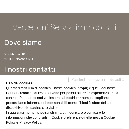
Vercelloni Servizi immobiliari
Dove siamo
Via Micca, 10
28100 Novara NO
I nostri contatti
Mantieni impostazioni di default X
Tel. 0321 623391
Uso dei cookies
Cell. 347 6304129
Questo sito fa uso di cookies. I nostri cookies (propri) e quelli dei nostri
Cell. 338 2757586
Partners (cookies di terzi) servono per poterti offrire un'esperienza unica
ms@immobilver.it
con noi. Per questo motivo, insieme ai nostri partners, raccogliamo e
www.vercelloniservizimmobiliari.it
processiamo informazioni non sensibili (come l'identificatore del tuo
dispositivo o le pagine che visiti).
Social Networks
In qualsiasi momento potrai eliminare, modificare o verificare le
informazioni che condividi in
Cookie preference
o nella nostra
Cookie
Policy
e
Privacy Policy
.